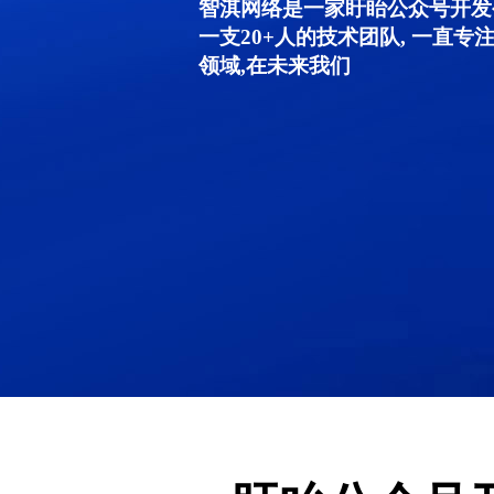
智淇网络是一家盱眙公众号开发公
一支20+人的技术团队, 一直
领域,在未来我们