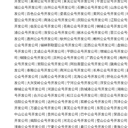
开发公司
|
巢湖公众号开发公司
|
莱芜公众号开发公司
|
平度公众号开发公司
城公众号开发公司
|
台州公众号开发公司
|
石狮公众号开发公司
|
山东公众号
发公司
|
百色公众号开发公司
|
娄底公众号开发公司
|
黄冈公众号开发公司
|
盟公众号开发公司
|
商洛公众号开发公司
|
庆阳公众号开发公司
|
辽阳公众号
开发公司
|
临安公众号开发公司
|
苍南公众号开发公司
|
钢城公众号开发公司
浦公众号开发公司
|
淮安公众号开发公司
|
丽水公众号开发公司
|
晋江公众号
发公司
|
惠州公众号开发公司
|
钦州公众号开发公司
|
郴州公众号开发公司
|
公众号开发公司
|
锡林郭勒盟公众号开发公司
|
定西公众号开发公司
|
盘锦公
号开发公司
|
文成公众号开发公司
|
平阴公众号开发公司
|
增城公众号开发公
司
|
铜陵公众号开发公司
|
滨州公众号开发公司
|
广西公众号开发公司
|
梅州
众号开发公司
|
资阳公众号开发公司
|
阿拉善盟公众号开发公司
|
陇南公众号
发公司
|
泰顺公众号开发公司
|
商河公众号开发公司
|
长寿公众号开发公司
|
公众号开发公司
|
汕尾公众号开发公司
|
北海公众号开发公司
|
怀化公众号开
发公司
|
大兴安岭公众号开发公司
|
宁河公众号开发公司
|
淳安公众号开发公
柳城公众号开发公司
|
河源公众号开发公司
|
防城港公众号开发公司
|
湖南公
号开发公司
|
合川公众号开发公司
|
松江公众号开发公司
|
宿迁公众号开发公
信阳公众号开发公司
|
达州公众号开发公司
|
双桥公众号开发公司
|
菏泽公众
开发公司
|
万盛公众号开发公司
|
莱芜公众号开发公司
|
东莞公众号开发公司
中山公众号开发公司
|
贵州公众号开发公司
|
巴中公众号开发公司
|
荣昌公众
开发公司
|
揭阳公众号开发公司
|
河北公众号开发公司
|
璧山公众号开发公司
潼南公众号开发公司
|
宁夏公众号开发公司
|
綦江公众号开发公司
|
青海公众