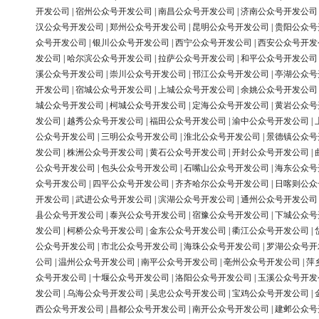
开发公司
|
宿州公众号开发公司
|
南昌公众号开发公司
|
济南公众号开发公司
汉公众号开发公司
|
郑州公众号开发公司
|
昆明公众号开发公司
|
贵阳公众号
众号开发公司
|
银川公众号开发公司
|
西宁公众号开发公司
|
西安公众号开发
发公司
|
哈尔滨公众号开发公司
|
拉萨公众号开发公司
|
和平公众号开发公司
溪公众号开发公司
|
崇川公众号开发公司
|
邗江公众号开发公司
|
亭湖公众号
开发公司
|
宿城公众号开发公司
|
上城公众号开发公司
|
余姚公众号开发公司
城公众号开发公司
|
柯城公众号开发公司
|
定海公众号开发公司
|
黄岩公众号
发公司
|
越秀公众号开发公司
|
福田公众号开发公司
|
渝中公众号开发公司
|
公众号开发公司
|
三明公众号开发公司
|
淮北公众号开发公司
|
景德镇公众号
发公司
|
株洲公众号开发公司
|
黄石公众号开发公司
|
开封公众号开发公司
|
公众号开发公司
|
包头公众号开发公司
|
石嘴山公众号开发公司
|
海东公众号
众号开发公司
|
四平公众号开发公司
|
齐齐哈尔公众号开发公司
|
日喀则公众
开发公司
|
武进公众号开发公司
|
滨湖公众号开发公司
|
通州公众号开发公司
县公众号开发公司
|
泰兴公众号开发公司
|
宿豫公众号开发公司
|
下城公众号
发公司
|
柯桥公众号开发公司
|
金东公众号开发公司
|
衢江公众号开发公司
|
公众号开发公司
|
市北公众号开发公司
|
海珠公众号开发公司
|
罗湖公众号开
公司
|
温州公众号开发公司
|
南平公众号开发公司
|
亳州公众号开发公司
|
萍
众号开发公司
|
十堰公众号开发公司
|
洛阳公众号开发公司
|
玉溪公众号开发
发公司
|
乌海公众号开发公司
|
吴忠公众号开发公司
|
宝鸡公众号开发公司
|
西公众号开发公司
|
昌都公众号开发公司
|
南开公众号开发公司
|
建邺公众号