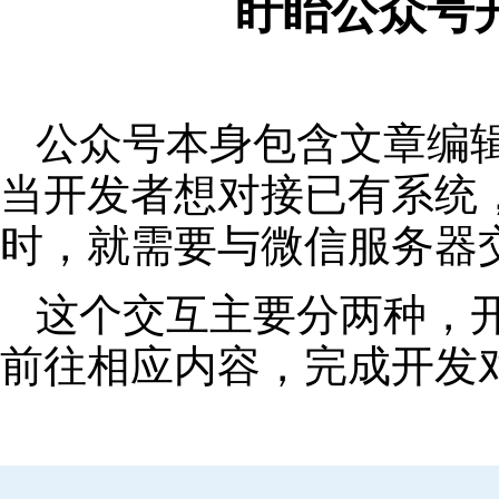
盱眙公众号
公众号本身包含文章编
当开发者想对接已有系统
时，就需要与微信服务器
这个交互主要分两种，
前往相应内容，完成开发