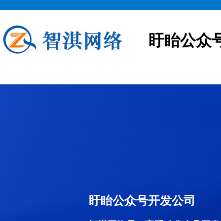
盱眙公众
盱眙公众号开发公司