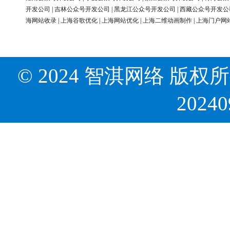
开发公司
|
吉林公众号开发公司
|
黑龙江公众号开发公司
|
西藏公众号开发公
海网站收录
|
上海谷歌优化
|
上海网站优化
|
上海二维动画制作
|
上海门户网
© 2024 智淇网络 版权所有 Al
2024