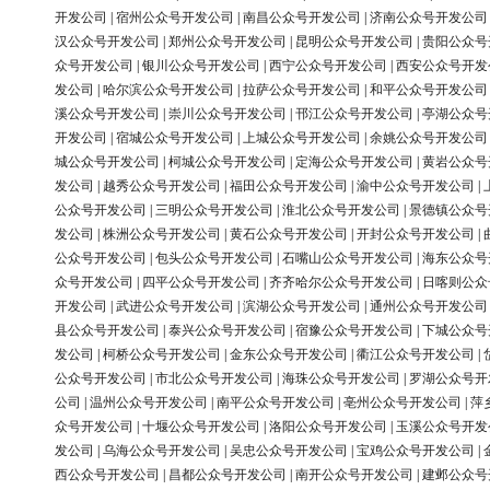
开发公司
|
宿州公众号开发公司
|
南昌公众号开发公司
|
济南公众号开发公司
汉公众号开发公司
|
郑州公众号开发公司
|
昆明公众号开发公司
|
贵阳公众号
众号开发公司
|
银川公众号开发公司
|
西宁公众号开发公司
|
西安公众号开发
发公司
|
哈尔滨公众号开发公司
|
拉萨公众号开发公司
|
和平公众号开发公司
溪公众号开发公司
|
崇川公众号开发公司
|
邗江公众号开发公司
|
亭湖公众号
开发公司
|
宿城公众号开发公司
|
上城公众号开发公司
|
余姚公众号开发公司
城公众号开发公司
|
柯城公众号开发公司
|
定海公众号开发公司
|
黄岩公众号
发公司
|
越秀公众号开发公司
|
福田公众号开发公司
|
渝中公众号开发公司
|
公众号开发公司
|
三明公众号开发公司
|
淮北公众号开发公司
|
景德镇公众号
发公司
|
株洲公众号开发公司
|
黄石公众号开发公司
|
开封公众号开发公司
|
公众号开发公司
|
包头公众号开发公司
|
石嘴山公众号开发公司
|
海东公众号
众号开发公司
|
四平公众号开发公司
|
齐齐哈尔公众号开发公司
|
日喀则公众
开发公司
|
武进公众号开发公司
|
滨湖公众号开发公司
|
通州公众号开发公司
县公众号开发公司
|
泰兴公众号开发公司
|
宿豫公众号开发公司
|
下城公众号
发公司
|
柯桥公众号开发公司
|
金东公众号开发公司
|
衢江公众号开发公司
|
公众号开发公司
|
市北公众号开发公司
|
海珠公众号开发公司
|
罗湖公众号开
公司
|
温州公众号开发公司
|
南平公众号开发公司
|
亳州公众号开发公司
|
萍
众号开发公司
|
十堰公众号开发公司
|
洛阳公众号开发公司
|
玉溪公众号开发
发公司
|
乌海公众号开发公司
|
吴忠公众号开发公司
|
宝鸡公众号开发公司
|
西公众号开发公司
|
昌都公众号开发公司
|
南开公众号开发公司
|
建邺公众号