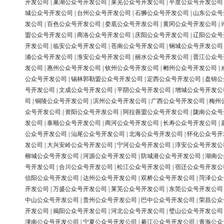
开发公司
|
巢湖公众号开发公司
|
莱芜公众号开发公司
|
平度公众号开发公司
城公众号开发公司
|
台州公众号开发公司
|
石狮公众号开发公司
|
山东公众号
发公司
|
百色公众号开发公司
|
娄底公众号开发公司
|
黄冈公众号开发公司
|
盟公众号开发公司
|
商洛公众号开发公司
|
庆阳公众号开发公司
|
辽阳公众号
开发公司
|
临安公众号开发公司
|
苍南公众号开发公司
|
钢城公众号开发公司
浦公众号开发公司
|
淮安公众号开发公司
|
丽水公众号开发公司
|
晋江公众号
发公司
|
惠州公众号开发公司
|
钦州公众号开发公司
|
郴州公众号开发公司
|
公众号开发公司
|
锡林郭勒盟公众号开发公司
|
定西公众号开发公司
|
盘锦公
号开发公司
|
文成公众号开发公司
|
平阴公众号开发公司
|
增城公众号开发公
司
|
铜陵公众号开发公司
|
滨州公众号开发公司
|
广西公众号开发公司
|
梅州
众号开发公司
|
资阳公众号开发公司
|
阿拉善盟公众号开发公司
|
陇南公众号
发公司
|
泰顺公众号开发公司
|
商河公众号开发公司
|
长寿公众号开发公司
|
公众号开发公司
|
汕尾公众号开发公司
|
北海公众号开发公司
|
怀化公众号开
发公司
|
大兴安岭公众号开发公司
|
宁河公众号开发公司
|
淳安公众号开发公
柳城公众号开发公司
|
河源公众号开发公司
|
防城港公众号开发公司
|
湖南公
号开发公司
|
合川公众号开发公司
|
松江公众号开发公司
|
宿迁公众号开发公
信阳公众号开发公司
|
达州公众号开发公司
|
双桥公众号开发公司
|
菏泽公众
开发公司
|
万盛公众号开发公司
|
莱芜公众号开发公司
|
东莞公众号开发公司
中山公众号开发公司
|
贵州公众号开发公司
|
巴中公众号开发公司
|
荣昌公众
开发公司
|
揭阳公众号开发公司
|
河北公众号开发公司
|
璧山公众号开发公司
潼南公众号开发公司
|
宁夏公众号开发公司
|
綦江公众号开发公司
|
青海公众