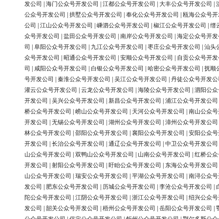
发公司
|
海门公众号开发公司
|
江都公众号开发公司
|
大丰公众号开发公司
|
公众号开发公司
|
拱墅公众号开发公司
|
奉化公众号开发公司
|
瓯海公众号开
公司
|
江山公众号开发公司
|
嵊泗公众号开发公司
|
椒江公众号开发公司
|
缙
众号开发公司
|
盐田公众号开发公司
|
南岸公众号开发公司
|
海定公众号开发
司
|
阜阳公众号开发公司
|
九江公众号开发公司
|
枣庄公众号开发公司
|
汕头
众号开发公司
|
昭通公众号开发公司
|
安顺公众号开发公司
|
自贡公众号开发
司
|
咸阳公众号开发公司
|
白银公众号开发公司
|
哈密公众号开发公司
|
抚顺
号开发公司
|
秦淮公众号开发公司
|
吴江公众号开发公司
|
丹徒公众号开发公
灌云公众号开发公司
|
云龙公众号开发公司
|
海陵公众号开发公司
|
泗阳公众
开发公司
|
吴兴公众号开发公司
|
新昌公众号开发公司
|
浦江公众号开发公司
桥公众号开发公司
|
崂山公众号开发公司
|
天河公众号开发公司
|
南山公众号
开发公司
|
无锡公众号开发公司
|
湖州公众号开发公司
|
漳州公众号开发公司
林公众号开发公司
|
邵阳公众号开发公司
|
襄阳公众号开发公司
|
安阳公众号
开发公司
|
长治公众号开发公司
|
通辽公众号开发公司
|
中卫公众号开发公司
山公众号开发公司
|
双鸭山公众号开发公司
|
山南公众号开发公司
|
红桥公众
开发公司
|
射阳公众号开发公司
|
盱眙公众号开发公司
|
东海公众号开发公司
山公众号开发公司
|
瑞安公众号开发公司
|
平湖公众号开发公司
|
南浔公众号
发公司
|
肥东公众号开发公司
|
历城公众号开发公司
|
李沧公众号开发公司
|
陀公众号开发公司
|
江阴公众号开发公司
|
浙江公众号开发公司
|
绍兴公众号
发公司
|
韶关公众号开发公司
|
梧州公众号开发公司
|
岳阳公众号开发公司
|