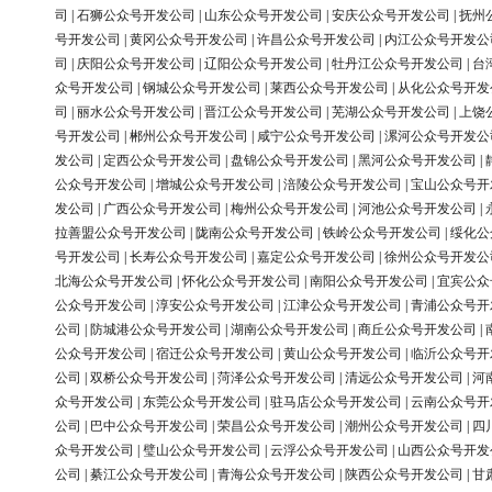
司
|
石狮公众号开发公司
|
山东公众号开发公司
|
安庆公众号开发公司
|
抚州
号开发公司
|
黄冈公众号开发公司
|
许昌公众号开发公司
|
内江公众号开发公
司
|
庆阳公众号开发公司
|
辽阳公众号开发公司
|
牡丹江公众号开发公司
|
台
众号开发公司
|
钢城公众号开发公司
|
莱西公众号开发公司
|
从化公众号开发
司
|
丽水公众号开发公司
|
晋江公众号开发公司
|
芜湖公众号开发公司
|
上饶
号开发公司
|
郴州公众号开发公司
|
咸宁公众号开发公司
|
漯河公众号开发公
发公司
|
定西公众号开发公司
|
盘锦公众号开发公司
|
黑河公众号开发公司
|
公众号开发公司
|
增城公众号开发公司
|
涪陵公众号开发公司
|
宝山公众号开
发公司
|
广西公众号开发公司
|
梅州公众号开发公司
|
河池公众号开发公司
|
拉善盟公众号开发公司
|
陇南公众号开发公司
|
铁岭公众号开发公司
|
绥化公
号开发公司
|
长寿公众号开发公司
|
嘉定公众号开发公司
|
徐州公众号开发公
北海公众号开发公司
|
怀化公众号开发公司
|
南阳公众号开发公司
|
宜宾公众
公众号开发公司
|
淳安公众号开发公司
|
江津公众号开发公司
|
青浦公众号开
公司
|
防城港公众号开发公司
|
湖南公众号开发公司
|
商丘公众号开发公司
|
公众号开发公司
|
宿迁公众号开发公司
|
黄山公众号开发公司
|
临沂公众号开
公司
|
双桥公众号开发公司
|
菏泽公众号开发公司
|
清远公众号开发公司
|
河
众号开发公司
|
东莞公众号开发公司
|
驻马店公众号开发公司
|
云南公众号开
公司
|
巴中公众号开发公司
|
荣昌公众号开发公司
|
潮州公众号开发公司
|
四
众号开发公司
|
璧山公众号开发公司
|
云浮公众号开发公司
|
山西公众号开发
公司
|
綦江公众号开发公司
|
青海公众号开发公司
|
陕西公众号开发公司
|
甘