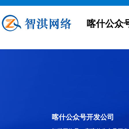
喀什公众
喀什公众号开发公司