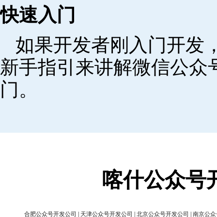
快速入门
如果开发者刚入门开发
新手指引来讲解微信公众
门。
喀什公众号
合肥公众号开发公司
|
天津公众号开发公司
|
北京公众号开发公司
|
南京公众