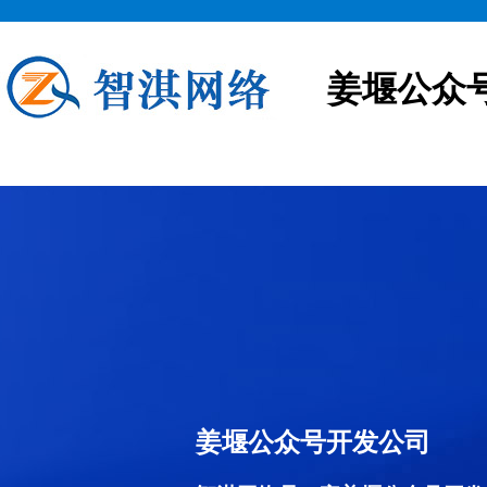
姜堰公众
姜堰公众号开发公司