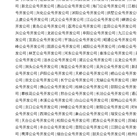
司
|
新北公众号开发公司
|
惠山公众号开发公司
|
海门公众号开发公司
|
江都
号开发公司
|
兴化公众号开发公司
|
沭阳公众号开发公司
|
拱墅公众号开发公
上虞公众号开发公司
|
武义公众号开发公司
|
江山公众号开发公司
|
嵊泗公众
开发公司
|
黄岛公众号开发公司
|
荔湾公众号开发公司
|
盐田公众号开发公司
兴公众号开发公司
|
龙岩公众号开发公司
|
阜阳公众号开发公司
|
九江公众号
发公司
|
宜昌公众号开发公司
|
平顶山公众号开发公司
|
昭通公众号开发公司
峰公众号开发公司
|
固原公众号开发公司
|
咸阳公众号开发公司
|
白银公众号
发公司
|
林芝公众号开发公司
|
河东公众号开发公司
|
秦淮公众号开发公司
|
公众号开发公司
|
涟水公众号开发公司
|
灌云公众号开发公司
|
云龙公众号开
公司
|
洞头公众号开发公司
|
海盐公众号开发公司
|
吴兴公众号开发公司
|
新
众号开发公司
|
庐阳公众号开发公司
|
天桥公众号开发公司
|
崂山公众号开发
公司
|
崇文公众号开发公司
|
长宁公众号开发公司
|
无锡公众号开发公司
|
湖
众号开发公司
|
佛山公众号开发公司
|
桂林公众号开发公司
|
邵阳公众号开发
司
|
攀枝花公众号开发公司
|
邢台公众号开发公司
|
长治公众号开发公司
|
通
众号开发公司
|
本溪公众号开发公司
|
白山公众号开发公司
|
双鸭山公众号开
公司
|
京口公众号开发公司
|
钟楼公众号开发公司
|
射阳公众号开发公司
|
盱
众号开发公司
|
西湖公众号开发公司
|
象山公众号开发公司
|
瑞安公众号开发
司
|
天台公众号开发公司
|
松阳公众号开发公司
|
肥东公众号开发公司
|
历城
众号开发公司
|
丰台公众号开发公司
|
普陀公众号开发公司
|
江阴公众号开发
司
|
鹰潭公众号开发公司
|
烟台公众号开发公司
|
韶关公众号开发公司
|
梧州