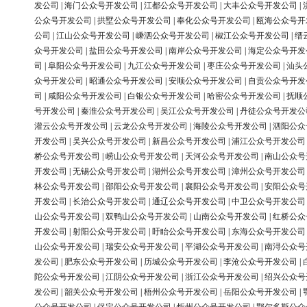
发公司
|
海门公众号开发公司
|
江都公众号开发公司
|
大丰公众号开发公司
|
公众号开发公司
|
拱墅公众号开发公司
|
奉化公众号开发公司
|
瓯海公众号开
公司
|
江山公众号开发公司
|
嵊泗公众号开发公司
|
椒江公众号开发公司
|
缙
众号开发公司
|
盐田公众号开发公司
|
南岸公众号开发公司
|
海定公众号开发
司
|
阜阳公众号开发公司
|
九江公众号开发公司
|
枣庄公众号开发公司
|
汕头
众号开发公司
|
昭通公众号开发公司
|
安顺公众号开发公司
|
自贡公众号开发
司
|
咸阳公众号开发公司
|
白银公众号开发公司
|
哈密公众号开发公司
|
抚顺
号开发公司
|
秦淮公众号开发公司
|
吴江公众号开发公司
|
丹徒公众号开发公
灌云公众号开发公司
|
云龙公众号开发公司
|
海陵公众号开发公司
|
泗阳公众
开发公司
|
吴兴公众号开发公司
|
新昌公众号开发公司
|
浦江公众号开发公司
桥公众号开发公司
|
崂山公众号开发公司
|
天河公众号开发公司
|
南山公众号
开发公司
|
无锡公众号开发公司
|
湖州公众号开发公司
|
漳州公众号开发公司
林公众号开发公司
|
邵阳公众号开发公司
|
襄阳公众号开发公司
|
安阳公众号
开发公司
|
长治公众号开发公司
|
通辽公众号开发公司
|
中卫公众号开发公司
山公众号开发公司
|
双鸭山公众号开发公司
|
山南公众号开发公司
|
红桥公众
开发公司
|
射阳公众号开发公司
|
盱眙公众号开发公司
|
东海公众号开发公司
山公众号开发公司
|
瑞安公众号开发公司
|
平湖公众号开发公司
|
南浔公众号
发公司
|
肥东公众号开发公司
|
历城公众号开发公司
|
李沧公众号开发公司
|
陀公众号开发公司
|
江阴公众号开发公司
|
浙江公众号开发公司
|
绍兴公众号
发公司
|
韶关公众号开发公司
|
梧州公众号开发公司
|
岳阳公众号开发公司
|