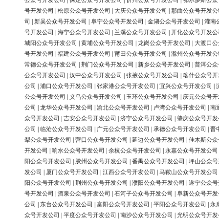
公众号开发公司
|
保定公众号开发公司
|
忻州公众号开发公司
|
鄂尔多斯公众
号开发公司
|
松原公众号开发公司
|
大庆公众号开发公司
|
那曲公众号开发公
司
|
新吴公众号开发公司
|
阜宁公众号开发公司
|
金湖公众号开发公司
|
灌南
号开发公司
|
海宁公众号开发公司
|
兰溪公众号开发公司
|
开化公众号开发公
城阳公众号开发公司
|
黄埔公众号开发公司
|
龙岗公众号开发公司
|
大渡口公
号开发公司
|
福建公众号开发公司
|
莆田公众号开发公司
|
滁州公众号开发公
常德公众号开发公司
|
荆门公众号开发公司
|
新乡公众号开发公司
|
普洱公众
公众号开发公司
|
汉中公众号开发公司
|
张掖公众号开发公司
|
喀什公众号开
公司
|
浦口公众号开发公司
|
张家港公众号开发公司
|
宜兴公众号开发公司
|
公众号开发公司
|
义乌公众号开发公司
|
玉环公众号开发公司
|
庆元公众号开
公司
|
龙华公众号开发公司
|
渝北公众号开发公司
|
卢湾公众号开发公司
|
南
众号开发公司
|
吉安公众号开发公司
|
济宁公众号开发公司
|
肇庆公众号开发
公司
|
临沧公众号开发公司
|
广元公众号开发公司
|
承德公众号开发公司
|
晋
犁公众号开发公司
|
营口公众号开发公司
|
延边公众号开发公司
|
佳木斯公众
开发公司
|
响水公众号开发公司
|
余杭公众号开发公司
|
永嘉公众号开发公司
阳公众号开发公司
|
胶州公众号开发公司
|
番禺公众号开发公司
|
坪山公众号
发公司
|
厦门公众号开发公司
|
江西公众号开发公司
|
马鞍山公众号开发公司
阳公众号开发公司
|
荆州公众号开发公司
|
濮阳公众号开发公司
|
遂宁公众号
号开发公司
|
酒泉公众号开发公司
|
石河子公众号开发公司
|
阜新公众号开发
公司
|
东台公众号开发公司
|
富阳公众号开发公司
|
平阳公众号开发公司
|
永
众号开发公司
|
平度公众号开发公司
|
南沙公众号开发公司
|
光明公众号开发