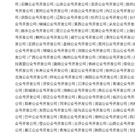
司
|
石狮公众号开发公司
|
山东公众号开发公司
|
安庆公众号开发公司
|
抚州
号开发公司
|
黄冈公众号开发公司
|
许昌公众号开发公司
|
内江公众号开发公
司
|
庆阳公众号开发公司
|
辽阳公众号开发公司
|
牡丹江公众号开发公司
|
台
众号开发公司
|
钢城公众号开发公司
|
莱西公众号开发公司
|
从化公众号开发
司
|
丽水公众号开发公司
|
晋江公众号开发公司
|
芜湖公众号开发公司
|
上饶
号开发公司
|
郴州公众号开发公司
|
咸宁公众号开发公司
|
漯河公众号开发公
发公司
|
定西公众号开发公司
|
盘锦公众号开发公司
|
黑河公众号开发公司
|
公众号开发公司
|
增城公众号开发公司
|
涪陵公众号开发公司
|
宝山公众号开
发公司
|
广西公众号开发公司
|
梅州公众号开发公司
|
河池公众号开发公司
|
拉善盟公众号开发公司
|
陇南公众号开发公司
|
铁岭公众号开发公司
|
绥化公
号开发公司
|
长寿公众号开发公司
|
嘉定公众号开发公司
|
徐州公众号开发公
北海公众号开发公司
|
怀化公众号开发公司
|
南阳公众号开发公司
|
宜宾公众
公众号开发公司
|
淳安公众号开发公司
|
江津公众号开发公司
|
青浦公众号开
公司
|
防城港公众号开发公司
|
湖南公众号开发公司
|
商丘公众号开发公司
|
公众号开发公司
|
宿迁公众号开发公司
|
黄山公众号开发公司
|
临沂公众号开
公司
|
双桥公众号开发公司
|
菏泽公众号开发公司
|
清远公众号开发公司
|
河
众号开发公司
|
东莞公众号开发公司
|
驻马店公众号开发公司
|
云南公众号开
公司
|
巴中公众号开发公司
|
荣昌公众号开发公司
|
潮州公众号开发公司
|
四
众号开发公司
|
璧山公众号开发公司
|
云浮公众号开发公司
|
山西公众号开发
公司
|
綦江公众号开发公司
|
青海公众号开发公司
|
陕西公众号开发公司
|
甘