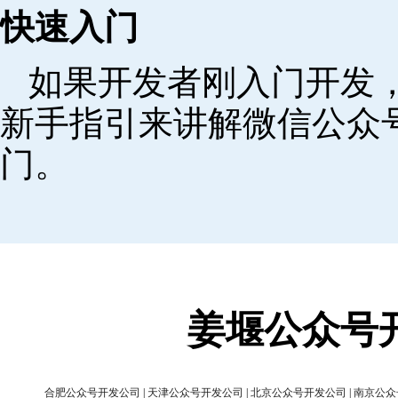
快速入门
如果开发者刚入门开发
新手指引来讲解微信公众
门。
姜堰公众号
合肥公众号开发公司
|
天津公众号开发公司
|
北京公众号开发公司
|
南京公众