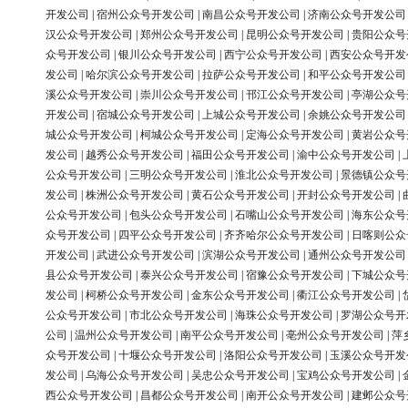
开发公司
|
宿州公众号开发公司
|
南昌公众号开发公司
|
济南公众号开发公司
汉公众号开发公司
|
郑州公众号开发公司
|
昆明公众号开发公司
|
贵阳公众号
众号开发公司
|
银川公众号开发公司
|
西宁公众号开发公司
|
西安公众号开发
发公司
|
哈尔滨公众号开发公司
|
拉萨公众号开发公司
|
和平公众号开发公司
溪公众号开发公司
|
崇川公众号开发公司
|
邗江公众号开发公司
|
亭湖公众号
开发公司
|
宿城公众号开发公司
|
上城公众号开发公司
|
余姚公众号开发公司
城公众号开发公司
|
柯城公众号开发公司
|
定海公众号开发公司
|
黄岩公众号
发公司
|
越秀公众号开发公司
|
福田公众号开发公司
|
渝中公众号开发公司
|
公众号开发公司
|
三明公众号开发公司
|
淮北公众号开发公司
|
景德镇公众号
发公司
|
株洲公众号开发公司
|
黄石公众号开发公司
|
开封公众号开发公司
|
公众号开发公司
|
包头公众号开发公司
|
石嘴山公众号开发公司
|
海东公众号
众号开发公司
|
四平公众号开发公司
|
齐齐哈尔公众号开发公司
|
日喀则公众
开发公司
|
武进公众号开发公司
|
滨湖公众号开发公司
|
通州公众号开发公司
县公众号开发公司
|
泰兴公众号开发公司
|
宿豫公众号开发公司
|
下城公众号
发公司
|
柯桥公众号开发公司
|
金东公众号开发公司
|
衢江公众号开发公司
|
公众号开发公司
|
市北公众号开发公司
|
海珠公众号开发公司
|
罗湖公众号开
公司
|
温州公众号开发公司
|
南平公众号开发公司
|
亳州公众号开发公司
|
萍
众号开发公司
|
十堰公众号开发公司
|
洛阳公众号开发公司
|
玉溪公众号开发
发公司
|
乌海公众号开发公司
|
吴忠公众号开发公司
|
宝鸡公众号开发公司
|
西公众号开发公司
|
昌都公众号开发公司
|
南开公众号开发公司
|
建邺公众号