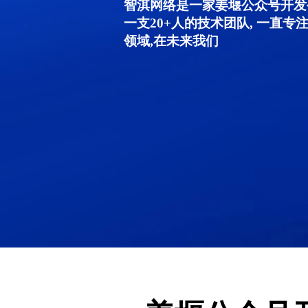
智淇网络是一家姜堰公众号开发公
一支20+人的技术团队, 一直
领域,在未来我们