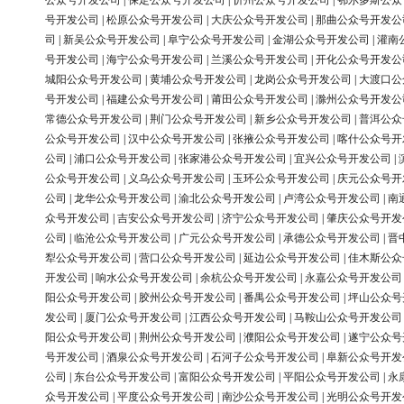
公众号开发公司
|
保定公众号开发公司
|
忻州公众号开发公司
|
鄂尔多斯公众
号开发公司
|
松原公众号开发公司
|
大庆公众号开发公司
|
那曲公众号开发公
司
|
新吴公众号开发公司
|
阜宁公众号开发公司
|
金湖公众号开发公司
|
灌南
号开发公司
|
海宁公众号开发公司
|
兰溪公众号开发公司
|
开化公众号开发公
城阳公众号开发公司
|
黄埔公众号开发公司
|
龙岗公众号开发公司
|
大渡口公
号开发公司
|
福建公众号开发公司
|
莆田公众号开发公司
|
滁州公众号开发公
常德公众号开发公司
|
荆门公众号开发公司
|
新乡公众号开发公司
|
普洱公众
公众号开发公司
|
汉中公众号开发公司
|
张掖公众号开发公司
|
喀什公众号开
公司
|
浦口公众号开发公司
|
张家港公众号开发公司
|
宜兴公众号开发公司
|
公众号开发公司
|
义乌公众号开发公司
|
玉环公众号开发公司
|
庆元公众号开
公司
|
龙华公众号开发公司
|
渝北公众号开发公司
|
卢湾公众号开发公司
|
南
众号开发公司
|
吉安公众号开发公司
|
济宁公众号开发公司
|
肇庆公众号开发
公司
|
临沧公众号开发公司
|
广元公众号开发公司
|
承德公众号开发公司
|
晋
犁公众号开发公司
|
营口公众号开发公司
|
延边公众号开发公司
|
佳木斯公众
开发公司
|
响水公众号开发公司
|
余杭公众号开发公司
|
永嘉公众号开发公司
阳公众号开发公司
|
胶州公众号开发公司
|
番禺公众号开发公司
|
坪山公众号
发公司
|
厦门公众号开发公司
|
江西公众号开发公司
|
马鞍山公众号开发公司
阳公众号开发公司
|
荆州公众号开发公司
|
濮阳公众号开发公司
|
遂宁公众号
号开发公司
|
酒泉公众号开发公司
|
石河子公众号开发公司
|
阜新公众号开发
公司
|
东台公众号开发公司
|
富阳公众号开发公司
|
平阳公众号开发公司
|
永
众号开发公司
|
平度公众号开发公司
|
南沙公众号开发公司
|
光明公众号开发