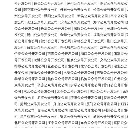
号开发公司
|
铜仁公众号开发公司
|
泸州公众号开发公司
|
保定公众号开发公
公司
|
阿克苏公众号开发公司
|
丹东公众号开发公司
|
松原公众号开发公司
|
州公众号开发公司
|
溧阳公众号开发公司
|
新吴公众号开发公司
|
阜宁公众号
发公司
|
滨江公众号开发公司
|
乐清公众号开发公司
|
海宁公众号开发公司
|
公众号开发公司
|
长清公众号开发公司
|
城阳公众号开发公司
|
黄埔公众号开
发公司
|
昆山公众号开发公司
|
金华公众号开发公司
|
福建公众号开发公司
|
公众号开发公司
|
贺州公众号开发公司
|
常德公众号开发公司
|
荆门公众号开
发公司
|
吕梁公众号开发公司
|
呼伦贝尔公众号开发公司
|
汉中公众号开发公
伊春公众号开发公司
|
西青公众号开发公司
|
浦口公众号开发公司
|
张家港公
号开发公司
|
龙港公众号开发公司
|
桐乡公众号开发公司
|
义乌公众号开发公
即墨公众号开发公司
|
花都公众号开发公司
|
龙华公众号开发公司
|
渝北公众
开发公司
|
安徽公众号开发公司
|
六安公众号开发公司
|
吉安公众号开发公司
孝感公众号开发公司
|
焦作公众号开发公司
|
临沧公众号开发公司
|
广元公众
众号开发公司
|
平凉公众号开发公司
|
伊犁公众号开发公司
|
营口公众号开发
公司
|
六合公众号开发公司
|
太仓公众号开发公司
|
响水公众号开发公司
|
余
众号开发公司
|
庐江公众号开发公司
|
济阳公众号开发公司
|
胶州公众号开发
司
|
扬州公众号开发公司
|
舟山公众号开发公司
|
厦门公众号开发公司
|
江西
众号开发公司
|
贵港公众号开发公司
|
益阳公众号开发公司
|
荆州公众号开发
司
|
乌兰察布公众号开发公司
|
安康公众号开发公司
|
酒泉公众号开发公司
|
北辰公众号开发公司
|
江宁公众号开发公司
|
东台公众号开发公司
|
富阳公众