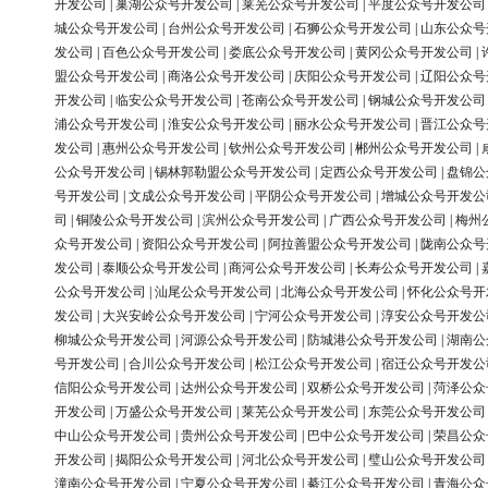
开发公司
|
巢湖公众号开发公司
|
莱芜公众号开发公司
|
平度公众号开发公司
城公众号开发公司
|
台州公众号开发公司
|
石狮公众号开发公司
|
山东公众号
发公司
|
百色公众号开发公司
|
娄底公众号开发公司
|
黄冈公众号开发公司
|
盟公众号开发公司
|
商洛公众号开发公司
|
庆阳公众号开发公司
|
辽阳公众号
开发公司
|
临安公众号开发公司
|
苍南公众号开发公司
|
钢城公众号开发公司
浦公众号开发公司
|
淮安公众号开发公司
|
丽水公众号开发公司
|
晋江公众号
发公司
|
惠州公众号开发公司
|
钦州公众号开发公司
|
郴州公众号开发公司
|
公众号开发公司
|
锡林郭勒盟公众号开发公司
|
定西公众号开发公司
|
盘锦公
号开发公司
|
文成公众号开发公司
|
平阴公众号开发公司
|
增城公众号开发公
司
|
铜陵公众号开发公司
|
滨州公众号开发公司
|
广西公众号开发公司
|
梅州
众号开发公司
|
资阳公众号开发公司
|
阿拉善盟公众号开发公司
|
陇南公众号
发公司
|
泰顺公众号开发公司
|
商河公众号开发公司
|
长寿公众号开发公司
|
公众号开发公司
|
汕尾公众号开发公司
|
北海公众号开发公司
|
怀化公众号开
发公司
|
大兴安岭公众号开发公司
|
宁河公众号开发公司
|
淳安公众号开发公
柳城公众号开发公司
|
河源公众号开发公司
|
防城港公众号开发公司
|
湖南公
号开发公司
|
合川公众号开发公司
|
松江公众号开发公司
|
宿迁公众号开发公
信阳公众号开发公司
|
达州公众号开发公司
|
双桥公众号开发公司
|
菏泽公众
开发公司
|
万盛公众号开发公司
|
莱芜公众号开发公司
|
东莞公众号开发公司
中山公众号开发公司
|
贵州公众号开发公司
|
巴中公众号开发公司
|
荣昌公众
开发公司
|
揭阳公众号开发公司
|
河北公众号开发公司
|
璧山公众号开发公司
潼南公众号开发公司
|
宁夏公众号开发公司
|
綦江公众号开发公司
|
青海公众