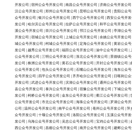
开发公司
|
宿州公众号开发公司
|
南昌公众号开发公司
|
济南公众号开发公司
汉公众号开发公司
|
郑州公众号开发公司
|
昆明公众号开发公司
|
贵阳公众号
众号开发公司
|
银川公众号开发公司
|
西宁公众号开发公司
|
西安公众号开发
发公司
|
哈尔滨公众号开发公司
|
拉萨公众号开发公司
|
和平公众号开发公司
溪公众号开发公司
|
崇川公众号开发公司
|
邗江公众号开发公司
|
亭湖公众号
开发公司
|
宿城公众号开发公司
|
上城公众号开发公司
|
余姚公众号开发公司
城公众号开发公司
|
柯城公众号开发公司
|
定海公众号开发公司
|
黄岩公众号
发公司
|
越秀公众号开发公司
|
福田公众号开发公司
|
渝中公众号开发公司
|
公众号开发公司
|
三明公众号开发公司
|
淮北公众号开发公司
|
景德镇公众号
发公司
|
株洲公众号开发公司
|
黄石公众号开发公司
|
开封公众号开发公司
|
公众号开发公司
|
包头公众号开发公司
|
石嘴山公众号开发公司
|
海东公众号
众号开发公司
|
四平公众号开发公司
|
齐齐哈尔公众号开发公司
|
日喀则公众
开发公司
|
武进公众号开发公司
|
滨湖公众号开发公司
|
通州公众号开发公司
县公众号开发公司
|
泰兴公众号开发公司
|
宿豫公众号开发公司
|
下城公众号
发公司
|
柯桥公众号开发公司
|
金东公众号开发公司
|
衢江公众号开发公司
|
公众号开发公司
|
市北公众号开发公司
|
海珠公众号开发公司
|
罗湖公众号开
公司
|
温州公众号开发公司
|
南平公众号开发公司
|
亳州公众号开发公司
|
萍
众号开发公司
|
十堰公众号开发公司
|
洛阳公众号开发公司
|
玉溪公众号开发
发公司
|
乌海公众号开发公司
|
吴忠公众号开发公司
|
宝鸡公众号开发公司
|
西公众号开发公司
|
昌都公众号开发公司
|
南开公众号开发公司
|
建邺公众号