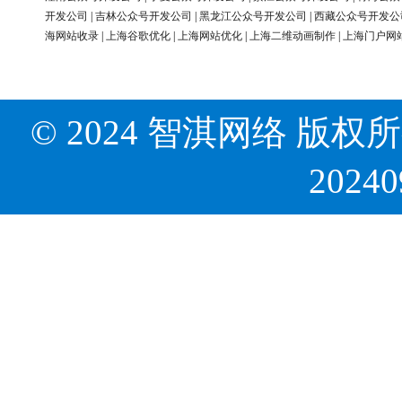
开发公司
|
吉林公众号开发公司
|
黑龙江公众号开发公司
|
西藏公众号开发公
海网站收录
|
上海谷歌优化
|
上海网站优化
|
上海二维动画制作
|
上海门户网
© 2024 智淇网络 版权所有 Al
2024