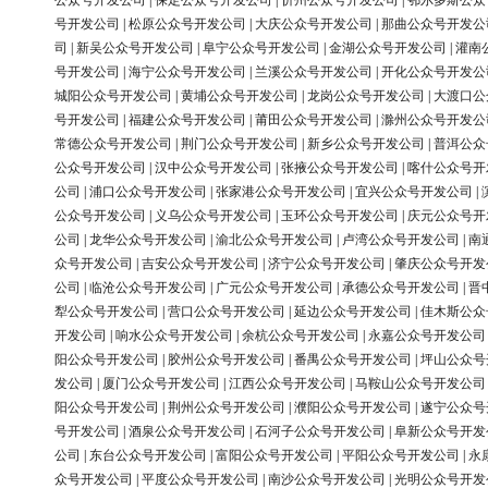
公众号开发公司
|
保定公众号开发公司
|
忻州公众号开发公司
|
鄂尔多斯公众
号开发公司
|
松原公众号开发公司
|
大庆公众号开发公司
|
那曲公众号开发公
司
|
新吴公众号开发公司
|
阜宁公众号开发公司
|
金湖公众号开发公司
|
灌南
号开发公司
|
海宁公众号开发公司
|
兰溪公众号开发公司
|
开化公众号开发公
城阳公众号开发公司
|
黄埔公众号开发公司
|
龙岗公众号开发公司
|
大渡口公
号开发公司
|
福建公众号开发公司
|
莆田公众号开发公司
|
滁州公众号开发公
常德公众号开发公司
|
荆门公众号开发公司
|
新乡公众号开发公司
|
普洱公众
公众号开发公司
|
汉中公众号开发公司
|
张掖公众号开发公司
|
喀什公众号开
公司
|
浦口公众号开发公司
|
张家港公众号开发公司
|
宜兴公众号开发公司
|
公众号开发公司
|
义乌公众号开发公司
|
玉环公众号开发公司
|
庆元公众号开
公司
|
龙华公众号开发公司
|
渝北公众号开发公司
|
卢湾公众号开发公司
|
南
众号开发公司
|
吉安公众号开发公司
|
济宁公众号开发公司
|
肇庆公众号开发
公司
|
临沧公众号开发公司
|
广元公众号开发公司
|
承德公众号开发公司
|
晋
犁公众号开发公司
|
营口公众号开发公司
|
延边公众号开发公司
|
佳木斯公众
开发公司
|
响水公众号开发公司
|
余杭公众号开发公司
|
永嘉公众号开发公司
阳公众号开发公司
|
胶州公众号开发公司
|
番禺公众号开发公司
|
坪山公众号
发公司
|
厦门公众号开发公司
|
江西公众号开发公司
|
马鞍山公众号开发公司
阳公众号开发公司
|
荆州公众号开发公司
|
濮阳公众号开发公司
|
遂宁公众号
号开发公司
|
酒泉公众号开发公司
|
石河子公众号开发公司
|
阜新公众号开发
公司
|
东台公众号开发公司
|
富阳公众号开发公司
|
平阳公众号开发公司
|
永
众号开发公司
|
平度公众号开发公司
|
南沙公众号开发公司
|
光明公众号开发