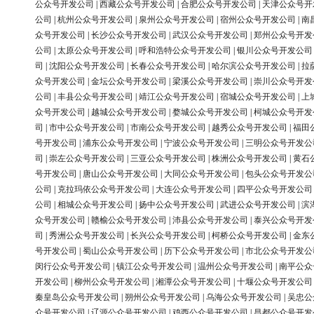
公众号开发公司
|
西藏公众号开发公司
|
合肥公众号开发公司
|
天津公众号开
公司
|
杭州公众号开发公司
|
泉州公众号开发公司
|
宿州公众号开发公司
|
南
众号开发公司
|
长沙公众号开发公司
|
武汉公众号开发公司
|
郑州公众号开发
公司
|
太原公众号开发公司
|
呼和浩特公众号开发公司
|
银川公众号开发公司
司
|
沈阳公众号开发公司
|
长春公众号开发公司
|
哈尔滨公众号开发公司
|
拉
众号开发公司
|
金坛公众号开发公司
|
梁溪公众号开发公司
|
崇川公众号开发
公司
|
丰县公众号开发公司
|
靖江公众号开发公司
|
宿城公众号开发公司
|
上
众号开发公司
|
越城公众号开发公司
|
婺城公众号开发公司
|
柯城公众号开发
司
|
市中公众号开发公司
|
市南公众号开发公司
|
越秀公众号开发公司
|
福田
号开发公司
|
浦东公众号开发公司
|
宁波公众号开发公司
|
三明公众号开发公
司
|
崇左公众号开发公司
|
三亚公众号开发公司
|
株洲公众号开发公司
|
黄石
号开发公司
|
唐山公众号开发公司
|
大同公众号开发公司
|
包头公众号开发公
公司
|
克拉玛依公众号开发公司
|
大连公众号开发公司
|
四平公众号开发公司
公司
|
相城公众号开发公司
|
扬中公众号开发公司
|
武进公众号开发公司
|
滨
众号开发公司
|
赣榆公众号开发公司
|
沛县公众号开发公司
|
泰兴公众号开发
司
|
秀洲公众号开发公司
|
长兴公众号开发公司
|
柯桥公众号开发公司
|
金东
号开发公司
|
蜀山公众号开发公司
|
历下公众号开发公司
|
市北公众号开发公
闵行公众号开发公司
|
镇江公众号开发公司
|
温州公众号开发公司
|
南平公众
开发公司
|
柳州公众号开发公司
|
湘潭公众号开发公司
|
十堰公众号开发公司
秦皇岛公众号开发公司
|
朔州公众号开发公司
|
乌海公众号开发公司
|
吴忠公
众号开发公司
|
辽源公众号开发公司
|
鸡西公众号开发公司
|
昌都公众号开发