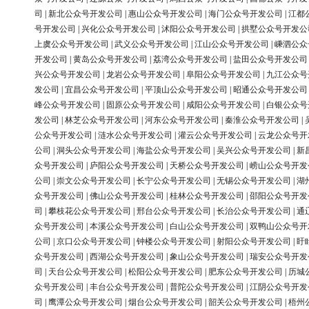
司
|
新北公众号开发公司
|
惠山公众号开发公司
|
海门公众号开发公司
|
江都
号开发公司
|
兴化公众号开发公司
|
沭阳公众号开发公司
|
拱墅公众号开发公
上虞公众号开发公司
|
武义公众号开发公司
|
江山公众号开发公司
|
嵊泗公众
开发公司
|
黄岛公众号开发公司
|
荔湾公众号开发公司
|
盐田公众号开发公司
兴公众号开发公司
|
龙岩公众号开发公司
|
阜阳公众号开发公司
|
九江公众号
发公司
|
宜昌公众号开发公司
|
平顶山公众号开发公司
|
昭通公众号开发公司
峰公众号开发公司
|
固原公众号开发公司
|
咸阳公众号开发公司
|
白银公众号
发公司
|
林芝公众号开发公司
|
河东公众号开发公司
|
秦淮公众号开发公司
|
公众号开发公司
|
涟水公众号开发公司
|
灌云公众号开发公司
|
云龙公众号开
公司
|
洞头公众号开发公司
|
海盐公众号开发公司
|
吴兴公众号开发公司
|
新
众号开发公司
|
庐阳公众号开发公司
|
天桥公众号开发公司
|
崂山公众号开发
公司
|
崇文公众号开发公司
|
长宁公众号开发公司
|
无锡公众号开发公司
|
湖
众号开发公司
|
佛山公众号开发公司
|
桂林公众号开发公司
|
邵阳公众号开发
司
|
攀枝花公众号开发公司
|
邢台公众号开发公司
|
长治公众号开发公司
|
通
众号开发公司
|
本溪公众号开发公司
|
白山公众号开发公司
|
双鸭山公众号开
公司
|
京口公众号开发公司
|
钟楼公众号开发公司
|
射阳公众号开发公司
|
盱
众号开发公司
|
西湖公众号开发公司
|
象山公众号开发公司
|
瑞安公众号开发
司
|
天台公众号开发公司
|
松阳公众号开发公司
|
肥东公众号开发公司
|
历城
众号开发公司
|
丰台公众号开发公司
|
普陀公众号开发公司
|
江阴公众号开发
司
|
鹰潭公众号开发公司
|
烟台公众号开发公司
|
韶关公众号开发公司
|
梧州