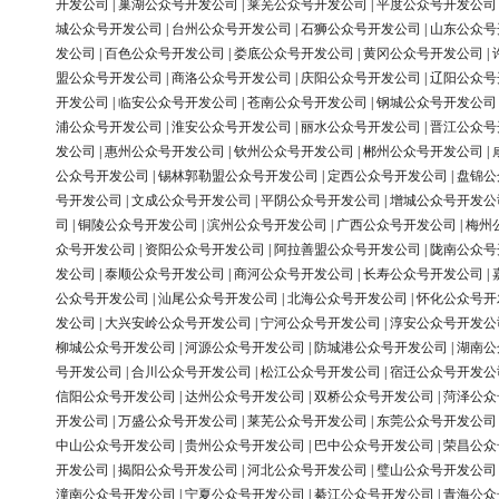
开发公司
|
巢湖公众号开发公司
|
莱芜公众号开发公司
|
平度公众号开发公司
城公众号开发公司
|
台州公众号开发公司
|
石狮公众号开发公司
|
山东公众号
发公司
|
百色公众号开发公司
|
娄底公众号开发公司
|
黄冈公众号开发公司
|
盟公众号开发公司
|
商洛公众号开发公司
|
庆阳公众号开发公司
|
辽阳公众号
开发公司
|
临安公众号开发公司
|
苍南公众号开发公司
|
钢城公众号开发公司
浦公众号开发公司
|
淮安公众号开发公司
|
丽水公众号开发公司
|
晋江公众号
发公司
|
惠州公众号开发公司
|
钦州公众号开发公司
|
郴州公众号开发公司
|
公众号开发公司
|
锡林郭勒盟公众号开发公司
|
定西公众号开发公司
|
盘锦公
号开发公司
|
文成公众号开发公司
|
平阴公众号开发公司
|
增城公众号开发公
司
|
铜陵公众号开发公司
|
滨州公众号开发公司
|
广西公众号开发公司
|
梅州
众号开发公司
|
资阳公众号开发公司
|
阿拉善盟公众号开发公司
|
陇南公众号
发公司
|
泰顺公众号开发公司
|
商河公众号开发公司
|
长寿公众号开发公司
|
公众号开发公司
|
汕尾公众号开发公司
|
北海公众号开发公司
|
怀化公众号开
发公司
|
大兴安岭公众号开发公司
|
宁河公众号开发公司
|
淳安公众号开发公
柳城公众号开发公司
|
河源公众号开发公司
|
防城港公众号开发公司
|
湖南公
号开发公司
|
合川公众号开发公司
|
松江公众号开发公司
|
宿迁公众号开发公
信阳公众号开发公司
|
达州公众号开发公司
|
双桥公众号开发公司
|
菏泽公众
开发公司
|
万盛公众号开发公司
|
莱芜公众号开发公司
|
东莞公众号开发公司
中山公众号开发公司
|
贵州公众号开发公司
|
巴中公众号开发公司
|
荣昌公众
开发公司
|
揭阳公众号开发公司
|
河北公众号开发公司
|
璧山公众号开发公司
潼南公众号开发公司
|
宁夏公众号开发公司
|
綦江公众号开发公司
|
青海公众