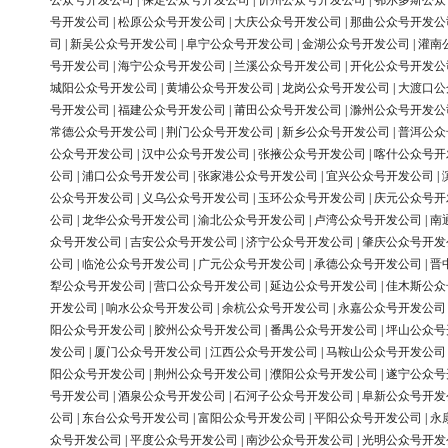
公众号开发公司
|
保定公众号开发公司
|
忻州公众号开发公司
|
鄂尔多斯公众
号开发公司
|
松原公众号开发公司
|
大庆公众号开发公司
|
那曲公众号开发公
司
|
新吴公众号开发公司
|
阜宁公众号开发公司
|
金湖公众号开发公司
|
灌南
号开发公司
|
海宁公众号开发公司
|
兰溪公众号开发公司
|
开化公众号开发公
城阳公众号开发公司
|
黄埔公众号开发公司
|
龙岗公众号开发公司
|
大渡口公
号开发公司
|
福建公众号开发公司
|
莆田公众号开发公司
|
滁州公众号开发公
常德公众号开发公司
|
荆门公众号开发公司
|
新乡公众号开发公司
|
普洱公众
公众号开发公司
|
汉中公众号开发公司
|
张掖公众号开发公司
|
喀什公众号开
公司
|
浦口公众号开发公司
|
张家港公众号开发公司
|
宜兴公众号开发公司
|
公众号开发公司
|
义乌公众号开发公司
|
玉环公众号开发公司
|
庆元公众号开
公司
|
龙华公众号开发公司
|
渝北公众号开发公司
|
卢湾公众号开发公司
|
南
众号开发公司
|
吉安公众号开发公司
|
济宁公众号开发公司
|
肇庆公众号开发
公司
|
临沧公众号开发公司
|
广元公众号开发公司
|
承德公众号开发公司
|
晋
犁公众号开发公司
|
营口公众号开发公司
|
延边公众号开发公司
|
佳木斯公众
开发公司
|
响水公众号开发公司
|
余杭公众号开发公司
|
永嘉公众号开发公司
阳公众号开发公司
|
胶州公众号开发公司
|
番禺公众号开发公司
|
坪山公众号
发公司
|
厦门公众号开发公司
|
江西公众号开发公司
|
马鞍山公众号开发公司
阳公众号开发公司
|
荆州公众号开发公司
|
濮阳公众号开发公司
|
遂宁公众号
号开发公司
|
酒泉公众号开发公司
|
石河子公众号开发公司
|
阜新公众号开发
公司
|
东台公众号开发公司
|
富阳公众号开发公司
|
平阳公众号开发公司
|
永
众号开发公司
|
平度公众号开发公司
|
南沙公众号开发公司
|
光明公众号开发