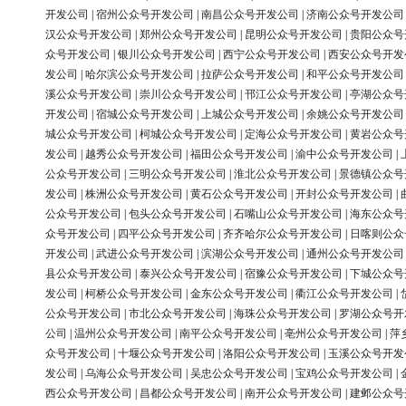
开发公司
|
宿州公众号开发公司
|
南昌公众号开发公司
|
济南公众号开发公司
汉公众号开发公司
|
郑州公众号开发公司
|
昆明公众号开发公司
|
贵阳公众号
众号开发公司
|
银川公众号开发公司
|
西宁公众号开发公司
|
西安公众号开发
发公司
|
哈尔滨公众号开发公司
|
拉萨公众号开发公司
|
和平公众号开发公司
溪公众号开发公司
|
崇川公众号开发公司
|
邗江公众号开发公司
|
亭湖公众号
开发公司
|
宿城公众号开发公司
|
上城公众号开发公司
|
余姚公众号开发公司
城公众号开发公司
|
柯城公众号开发公司
|
定海公众号开发公司
|
黄岩公众号
发公司
|
越秀公众号开发公司
|
福田公众号开发公司
|
渝中公众号开发公司
|
公众号开发公司
|
三明公众号开发公司
|
淮北公众号开发公司
|
景德镇公众号
发公司
|
株洲公众号开发公司
|
黄石公众号开发公司
|
开封公众号开发公司
|
公众号开发公司
|
包头公众号开发公司
|
石嘴山公众号开发公司
|
海东公众号
众号开发公司
|
四平公众号开发公司
|
齐齐哈尔公众号开发公司
|
日喀则公众
开发公司
|
武进公众号开发公司
|
滨湖公众号开发公司
|
通州公众号开发公司
县公众号开发公司
|
泰兴公众号开发公司
|
宿豫公众号开发公司
|
下城公众号
发公司
|
柯桥公众号开发公司
|
金东公众号开发公司
|
衢江公众号开发公司
|
公众号开发公司
|
市北公众号开发公司
|
海珠公众号开发公司
|
罗湖公众号开
公司
|
温州公众号开发公司
|
南平公众号开发公司
|
亳州公众号开发公司
|
萍
众号开发公司
|
十堰公众号开发公司
|
洛阳公众号开发公司
|
玉溪公众号开发
发公司
|
乌海公众号开发公司
|
吴忠公众号开发公司
|
宝鸡公众号开发公司
|
西公众号开发公司
|
昌都公众号开发公司
|
南开公众号开发公司
|
建邺公众号