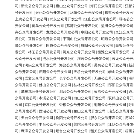
司
|
新北公众号开发公司
|
惠山公众号开发公司
|
海门公众号开发公司
|
江都
号开发公司
|
兴化公众号开发公司
|
沭阳公众号开发公司
|
拱墅公众号开发公
上虞公众号开发公司
|
武义公众号开发公司
|
江山公众号开发公司
|
嵊泗公众
开发公司
|
黄岛公众号开发公司
|
荔湾公众号开发公司
|
盐田公众号开发公司
兴公众号开发公司
|
龙岩公众号开发公司
|
阜阳公众号开发公司
|
九江公众号
发公司
|
宜昌公众号开发公司
|
平顶山公众号开发公司
|
昭通公众号开发公司
峰公众号开发公司
|
固原公众号开发公司
|
咸阳公众号开发公司
|
白银公众号
发公司
|
林芝公众号开发公司
|
河东公众号开发公司
|
秦淮公众号开发公司
|
公众号开发公司
|
涟水公众号开发公司
|
灌云公众号开发公司
|
云龙公众号开
公司
|
洞头公众号开发公司
|
海盐公众号开发公司
|
吴兴公众号开发公司
|
新
众号开发公司
|
庐阳公众号开发公司
|
天桥公众号开发公司
|
崂山公众号开发
公司
|
崇文公众号开发公司
|
长宁公众号开发公司
|
无锡公众号开发公司
|
湖
众号开发公司
|
佛山公众号开发公司
|
桂林公众号开发公司
|
邵阳公众号开发
司
|
攀枝花公众号开发公司
|
邢台公众号开发公司
|
长治公众号开发公司
|
通
众号开发公司
|
本溪公众号开发公司
|
白山公众号开发公司
|
双鸭山公众号开
公司
|
京口公众号开发公司
|
钟楼公众号开发公司
|
射阳公众号开发公司
|
盱
众号开发公司
|
西湖公众号开发公司
|
象山公众号开发公司
|
瑞安公众号开发
司
|
天台公众号开发公司
|
松阳公众号开发公司
|
肥东公众号开发公司
|
历城
众号开发公司
|
丰台公众号开发公司
|
普陀公众号开发公司
|
江阴公众号开发
司
|
鹰潭公众号开发公司
|
烟台公众号开发公司
|
韶关公众号开发公司
|
梧州