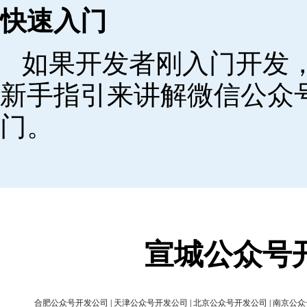
快速入门
如果开发者刚入门开发
新手指引来讲解微信公众
门。
宣城公众号
合肥公众号开发公司
|
天津公众号开发公司
|
北京公众号开发公司
|
南京公众