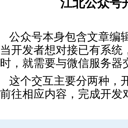
江北公众号
公众号本身包含文章编
当开发者想对接已有系统
时，就需要与微信服务器
这个交互主要分两种，
前往相应内容，完成开发