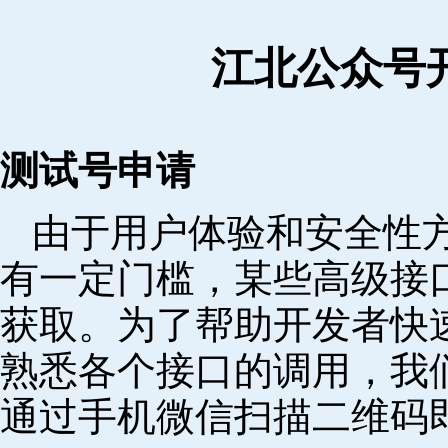
江北公众号
测试号申请
由于用户体验和安全性
有一定门槛，某些高级接
获取。为了帮助开发者快
熟悉各个接口的调用，我
通过手机微信扫描二维码