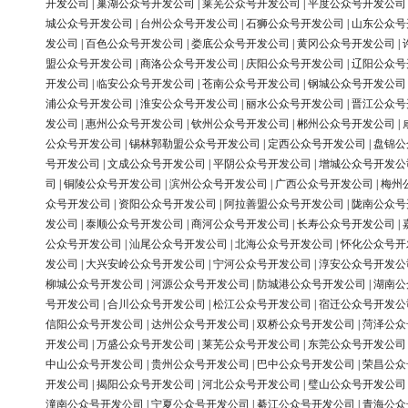
开发公司
|
巢湖公众号开发公司
|
莱芜公众号开发公司
|
平度公众号开发公司
城公众号开发公司
|
台州公众号开发公司
|
石狮公众号开发公司
|
山东公众号
发公司
|
百色公众号开发公司
|
娄底公众号开发公司
|
黄冈公众号开发公司
|
盟公众号开发公司
|
商洛公众号开发公司
|
庆阳公众号开发公司
|
辽阳公众号
开发公司
|
临安公众号开发公司
|
苍南公众号开发公司
|
钢城公众号开发公司
浦公众号开发公司
|
淮安公众号开发公司
|
丽水公众号开发公司
|
晋江公众号
发公司
|
惠州公众号开发公司
|
钦州公众号开发公司
|
郴州公众号开发公司
|
公众号开发公司
|
锡林郭勒盟公众号开发公司
|
定西公众号开发公司
|
盘锦公
号开发公司
|
文成公众号开发公司
|
平阴公众号开发公司
|
增城公众号开发公
司
|
铜陵公众号开发公司
|
滨州公众号开发公司
|
广西公众号开发公司
|
梅州
众号开发公司
|
资阳公众号开发公司
|
阿拉善盟公众号开发公司
|
陇南公众号
发公司
|
泰顺公众号开发公司
|
商河公众号开发公司
|
长寿公众号开发公司
|
公众号开发公司
|
汕尾公众号开发公司
|
北海公众号开发公司
|
怀化公众号开
发公司
|
大兴安岭公众号开发公司
|
宁河公众号开发公司
|
淳安公众号开发公
柳城公众号开发公司
|
河源公众号开发公司
|
防城港公众号开发公司
|
湖南公
号开发公司
|
合川公众号开发公司
|
松江公众号开发公司
|
宿迁公众号开发公
信阳公众号开发公司
|
达州公众号开发公司
|
双桥公众号开发公司
|
菏泽公众
开发公司
|
万盛公众号开发公司
|
莱芜公众号开发公司
|
东莞公众号开发公司
中山公众号开发公司
|
贵州公众号开发公司
|
巴中公众号开发公司
|
荣昌公众
开发公司
|
揭阳公众号开发公司
|
河北公众号开发公司
|
璧山公众号开发公司
潼南公众号开发公司
|
宁夏公众号开发公司
|
綦江公众号开发公司
|
青海公众