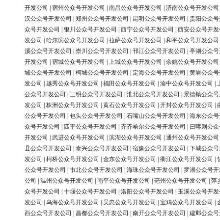
开发公司
|
宿州公众号开发公司
|
南昌公众号开发公司
|
济南公众号开发公司
汉公众号开发公司
|
郑州公众号开发公司
|
昆明公众号开发公司
|
贵阳公众号
众号开发公司
|
银川公众号开发公司
|
西宁公众号开发公司
|
西安公众号开发
发公司
|
哈尔滨公众号开发公司
|
拉萨公众号开发公司
|
和平公众号开发公司
溪公众号开发公司
|
崇川公众号开发公司
|
邗江公众号开发公司
|
亭湖公众号
开发公司
|
宿城公众号开发公司
|
上城公众号开发公司
|
余姚公众号开发公司
城公众号开发公司
|
柯城公众号开发公司
|
定海公众号开发公司
|
黄岩公众号
发公司
|
越秀公众号开发公司
|
福田公众号开发公司
|
渝中公众号开发公司
|
公众号开发公司
|
三明公众号开发公司
|
淮北公众号开发公司
|
景德镇公众号
发公司
|
株洲公众号开发公司
|
黄石公众号开发公司
|
开封公众号开发公司
|
公众号开发公司
|
包头公众号开发公司
|
石嘴山公众号开发公司
|
海东公众号
众号开发公司
|
四平公众号开发公司
|
齐齐哈尔公众号开发公司
|
日喀则公众
开发公司
|
武进公众号开发公司
|
滨湖公众号开发公司
|
通州公众号开发公司
县公众号开发公司
|
泰兴公众号开发公司
|
宿豫公众号开发公司
|
下城公众号
发公司
|
柯桥公众号开发公司
|
金东公众号开发公司
|
衢江公众号开发公司
|
公众号开发公司
|
市北公众号开发公司
|
海珠公众号开发公司
|
罗湖公众号开
公司
|
温州公众号开发公司
|
南平公众号开发公司
|
亳州公众号开发公司
|
萍
众号开发公司
|
十堰公众号开发公司
|
洛阳公众号开发公司
|
玉溪公众号开发
发公司
|
乌海公众号开发公司
|
吴忠公众号开发公司
|
宝鸡公众号开发公司
|
西公众号开发公司
|
昌都公众号开发公司
|
南开公众号开发公司
|
建邺公众号