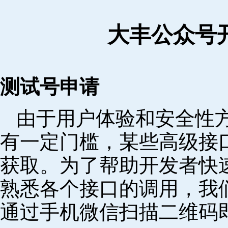
大丰公众号
测试号申请
由于用户体验和安全性
有一定门槛，某些高级接
获取。为了帮助开发者快
熟悉各个接口的调用，我
通过手机微信扫描二维码