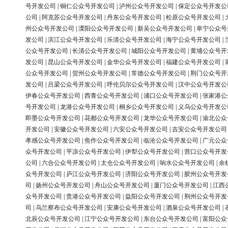
号开发公司
|
铜仁公众号开发公司
|
泸州公众号开发公司
|
保定公众号开发公
公司
|
阿克苏公众号开发公司
|
丹东公众号开发公司
|
松原公众号开发公司
|
州公众号开发公司
|
溧阳公众号开发公司
|
新吴公众号开发公司
|
阜宁公众号
发公司
|
滨江公众号开发公司
|
乐清公众号开发公司
|
海宁公众号开发公司
|
公众号开发公司
|
长清公众号开发公司
|
城阳公众号开发公司
|
黄埔公众号开
发公司
|
昆山公众号开发公司
|
金华公众号开发公司
|
福建公众号开发公司
|
公众号开发公司
|
贺州公众号开发公司
|
常德公众号开发公司
|
荆门公众号开
发公司
|
吕梁公众号开发公司
|
呼伦贝尔公众号开发公司
|
汉中公众号开发公
伊春公众号开发公司
|
西青公众号开发公司
|
浦口公众号开发公司
|
张家港公
号开发公司
|
龙港公众号开发公司
|
桐乡公众号开发公司
|
义乌公众号开发公
即墨公众号开发公司
|
花都公众号开发公司
|
龙华公众号开发公司
|
渝北公众
开发公司
|
安徽公众号开发公司
|
六安公众号开发公司
|
吉安公众号开发公司
孝感公众号开发公司
|
焦作公众号开发公司
|
临沧公众号开发公司
|
广元公众
众号开发公司
|
平凉公众号开发公司
|
伊犁公众号开发公司
|
营口公众号开发
公司
|
六合公众号开发公司
|
太仓公众号开发公司
|
响水公众号开发公司
|
余
众号开发公司
|
庐江公众号开发公司
|
济阳公众号开发公司
|
胶州公众号开发
司
|
扬州公众号开发公司
|
舟山公众号开发公司
|
厦门公众号开发公司
|
江西
众号开发公司
|
贵港公众号开发公司
|
益阳公众号开发公司
|
荆州公众号开发
司
|
乌兰察布公众号开发公司
|
安康公众号开发公司
|
酒泉公众号开发公司
|
北辰公众号开发公司
|
江宁公众号开发公司
|
东台公众号开发公司
|
富阳公众