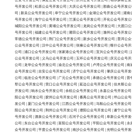
公众号开发公司
|
保定公众号开发公司
|
忻州公众号开发公司
|
鄂尔多斯公众
号开发公司
|
松原公众号开发公司
|
大庆公众号开发公司
|
那曲公众号开发公
司
|
新吴公众号开发公司
|
阜宁公众号开发公司
|
金湖公众号开发公司
|
灌南
号开发公司
|
海宁公众号开发公司
|
兰溪公众号开发公司
|
开化公众号开发公
城阳公众号开发公司
|
黄埔公众号开发公司
|
龙岗公众号开发公司
|
大渡口公
号开发公司
|
福建公众号开发公司
|
莆田公众号开发公司
|
滁州公众号开发公
常德公众号开发公司
|
荆门公众号开发公司
|
新乡公众号开发公司
|
普洱公众
公众号开发公司
|
汉中公众号开发公司
|
张掖公众号开发公司
|
喀什公众号开
公司
|
浦口公众号开发公司
|
张家港公众号开发公司
|
宜兴公众号开发公司
|
公众号开发公司
|
义乌公众号开发公司
|
玉环公众号开发公司
|
庆元公众号开
公司
|
龙华公众号开发公司
|
渝北公众号开发公司
|
卢湾公众号开发公司
|
南
众号开发公司
|
吉安公众号开发公司
|
济宁公众号开发公司
|
肇庆公众号开发
公司
|
临沧公众号开发公司
|
广元公众号开发公司
|
承德公众号开发公司
|
晋
犁公众号开发公司
|
营口公众号开发公司
|
延边公众号开发公司
|
佳木斯公众
开发公司
|
响水公众号开发公司
|
余杭公众号开发公司
|
永嘉公众号开发公司
阳公众号开发公司
|
胶州公众号开发公司
|
番禺公众号开发公司
|
坪山公众号
发公司
|
厦门公众号开发公司
|
江西公众号开发公司
|
马鞍山公众号开发公司
阳公众号开发公司
|
荆州公众号开发公司
|
濮阳公众号开发公司
|
遂宁公众号
号开发公司
|
酒泉公众号开发公司
|
石河子公众号开发公司
|
阜新公众号开发
公司
|
东台公众号开发公司
|
富阳公众号开发公司
|
平阳公众号开发公司
|
永
众号开发公司
|
平度公众号开发公司
|
南沙公众号开发公司
|
光明公众号开发