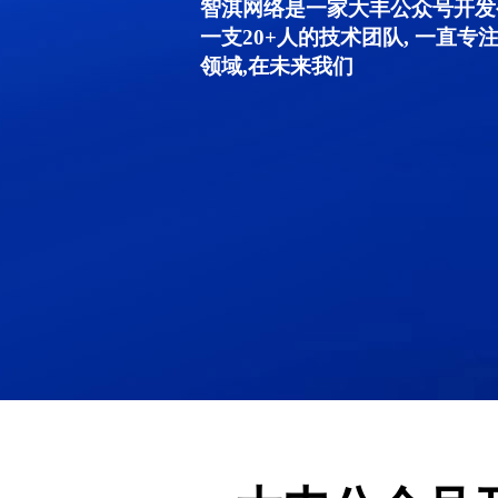
智淇网络是一家大丰公众号开发公
一支20+人的技术团队, 一直
领域,在未来我们